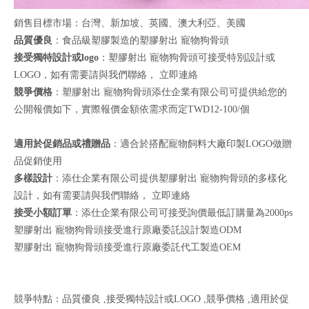
銷售目標市場：台灣、新加坡、英國、澳大利亞、美國
品質優良
：食品級塑膠製造的塑膠射出 寵物狗骨頭
接受獨特設計或logo
：塑膠射出 寵物狗骨頭可接受特別設計或
LOGO，如有需要請與我們聯絡，
立即連絡
競爭價格
：塑膠射出 寵物狗骨頭添仕企業有限公司可提供給您的
公開報價如下，實際報價金額依需求而定TWD12-100/個
適用於促銷品或禮贈品
：適合於搭配寵物飼料大廠印製LOGO做贈
品促銷使用
多樣設計
：添仕企業有限公司提供塑膠射出 寵物狗骨頭的多樣化
設計，如有需要請與我們聯絡，
立即連絡
接受小額訂單
：添仕企業有限公司可接受詢價最低訂購量為2000ps
塑膠射出 寵物狗骨頭接受進行原廠委託設計製造ODM
塑膠射出 寵物狗骨頭接受進行原廠委託代工製造OEM
競爭特點：品質優良 ,接受獨特設計或LOGO ,競爭價格 ,適用於促