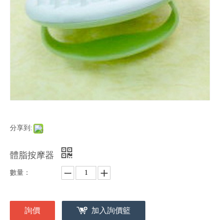
分享到:
體脂按摩器
數量：
詢價
加入詢價籃